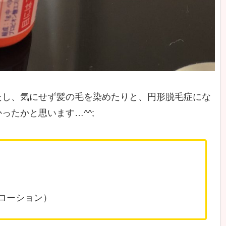
たし、気にせず髪の毛を染めたりと、円形脱毛症にな
たかと思います…^^;
ローション）